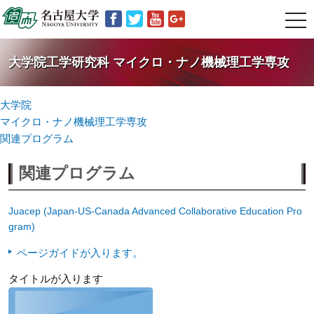
t
o
g
g
大学院工学研究科 マイクロ・ナノ機械理工学専攻
l
e
n
a
大学院
v
マイクロ・ナノ機械理工学専攻
i
g
関連プログラム
a
t
関連プログラム
i
o
n
Juacep (Japan-US-Canada Advanced Collaborative Education Pro
gram)
ページガイドが入ります。
タイトルが入ります